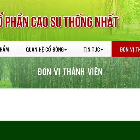
PHẨM
QUAN HỆ CỔ ĐÔNG
TIN TỨC
ĐƠN VỊ T
ĐƠN VỊ THÀNH VIÊN