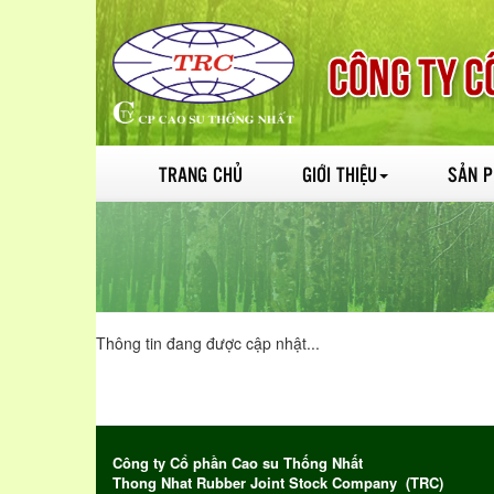
TRANG CHỦ
GIỚI THIỆU
SẢN 
Thông tin đang được cập nhật...
Công ty Cổ phần Cao su Thống Nhất
Thong Nhat Rubber Joint Stock Company (TRC)