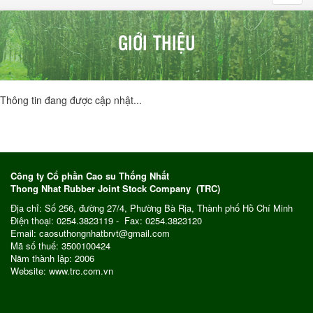
navig
GIỚI THIỆU
Thông tin đang được cập nhật...
Công ty Cổ phần Cao su Thống Nhất
Thong Nhat Rubber Joint Stock Company (TRC)
Địa chỉ: Số 256, đường 27/4, Phường Bà Rịa, Thành phố Hồ Chí Minh
Điện thoại: 0254.3823119 - Fax: 0254.3823120
Email: caosuthongnhatbrvt@gmail.com
Mã số thuế: 3500100424
Năm thành lập: 2006
Website: www.trc.com.vn