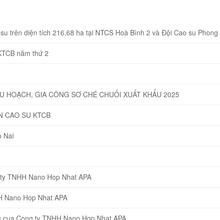
u trên diện tích 216,68 ha tại NTCS Hoà Bình 2 và Đội Cao su Phong
 KTCB năm thứ 2
HU HOẠCH, GIA CÔNG SƠ CHÉ CHUỐI XUẤT KHẨU 2025
N CAO SU KTCB
 Nai
g ty TNHH Nano Hop Nhat APA
HH Nano Hop Nhat APA
eu cua Cong ty TNHH Nano Hop Nhat APA