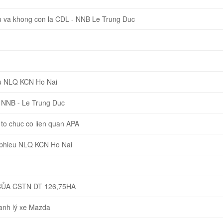
 va khong con la CDL - NNB Le Trung Duc
u NLQ KCN Ho Nai
 NNB - Le Trung Duc
o chuc co lien quan APA
 phieu NLQ KCN Ho Nai
CỦA CSTN DT 126,75HA
hanh lý xe Mazda