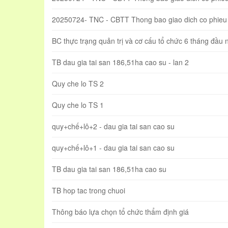
20250724- TNC - CBTT Thong bao giao dich co phieu 
BC thực trạng quản trị và cơ cấu tổ chức 6 tháng đầu
TB dau gia tai san 186,51ha cao su - lan 2
Quy che lo TS 2
Quy che lo TS 1
quy+chế+lô+2 - dau gia tai san cao su
quy+chế+lô+1 - dau gia tai san cao su
TB dau gia tai san 186,51ha cao su
TB hop tac trong chuoi
Thông báo lựa chọn tổ chức thẩm định giá