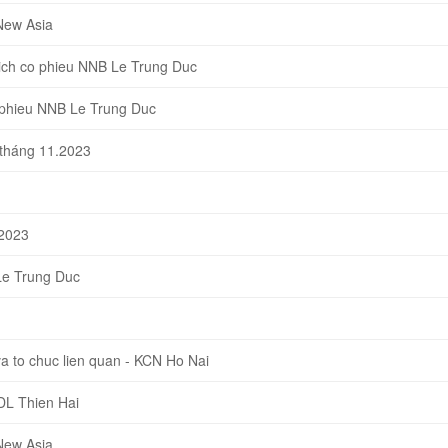
New Asia
ch co phieu NNB Le Trung Duc
 phieu NNB Le Trung Duc
 tháng 11.2023
-2023
Le Trung Duc
 to chuc lien quan - KCN Ho Nai
DL Thien Hai
New Asia