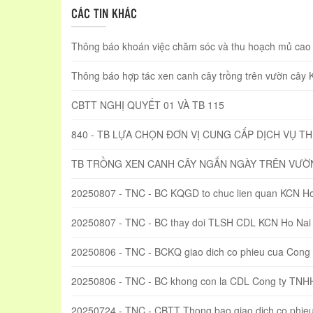
CÁC TIN KHÁC
Thông báo khoán việc chăm sóc và thu hoạch mủ cao s
Thông báo hợp tác xen canh cây trồng trên vườn cây
CBTT NGHỊ QUYẾT 01 VÀ TB 115
840 - TB LỰA CHỌN ĐƠN VỊ CUNG CẤP DỊCH VỤ T
TB TRỒNG XEN CANH CÂY NGẮN NGÀY TRÊN VƯỜ
20250807 - TNC - BC KQGD to chuc lien quan KCN Ho
20250807 - TNC - BC thay doi TLSH CDL KCN Ho Nai
20250806 - TNC - BCKQ giao dich co phieu cua Con
20250806 - TNC - BC khong con la CDL Cong ty TN
20250724 - TNC - CBTT Thong bao giao dich co phi