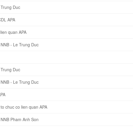
 Trung Duc
CDL APA
lien quan APA
 NNB - Le Trung Duc
 Trung Duc
 NNB - Le Trung Duc
APA
o chuc co lien quan APA
P NNB Pham Anh Son