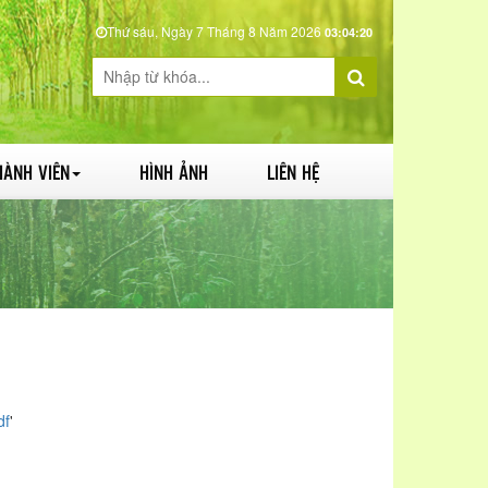
Thứ sáu, Ngày 7 Tháng 8 Năm 2026
03:04:21
HÀNH VIÊN
HÌNH ẢNH
LIÊN HỆ
df
'