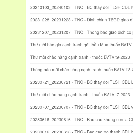
20240103_20240103 - TNC - BC thay doi TLSH CDL 
20231228_20231228 - TNC - Dinh chinh TBGD giao di
20231207_20231207 - TNC - Thong bao giao dich co
Thư mời báo giá cạnh tranh gói thầu Mua thuốc BVTV
Thư mời chào hàng cạnh tranh - thuốc BVTV t9-2023
Thông báo mời chào hàng cạnh tranh thuốc BVTV T8
20230721_20230721 - TNC - BC thay doi TLSH CDL 
Thư mời chào hàng cạnh tranh - thuốc BVTV t7-2023
20230707_20230707 - TNC - BC thay doi TLSH CDL va
20230616_20230616 - TNC - Bao cao khong con la C
20230616_20230616 - TNC - Bao cao tro thanh CDL 