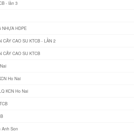
B - lần 3
G NHỰA HDPE
CÂY CAO SU KTCB - LẦN 2
 CÂY CAO SU KTCB
Nai
KCN Ho Nai
NLQ KCN Ho Nai
KTCB
CB
 Anh Son