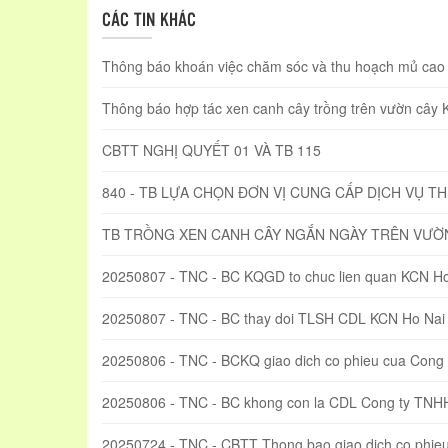
CÁC TIN KHÁC
Thông báo khoán việc chăm sóc và thu hoạch mủ cao s
Thông báo hợp tác xen canh cây trồng trên vườn cây
CBTT NGHỊ QUYẾT 01 VÀ TB 115
840 - TB LỰA CHỌN ĐƠN VỊ CUNG CẤP DỊCH VỤ T
TB TRỒNG XEN CANH CÂY NGẮN NGÀY TRÊN VƯỜ
20250807 - TNC - BC KQGD to chuc lien quan KCN Ho
20250807 - TNC - BC thay doi TLSH CDL KCN Ho Nai
20250806 - TNC - BCKQ giao dich co phieu cua Con
20250806 - TNC - BC khong con la CDL Cong ty TN
20250724 - TNC - CBTT Thong bao giao dich co phi