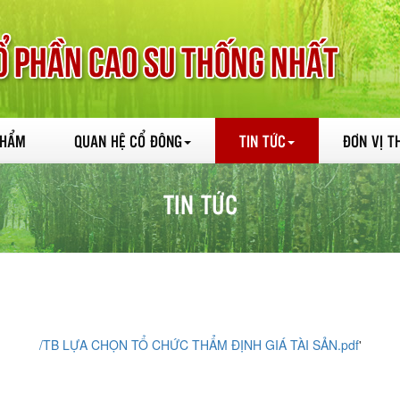
PHẨM
QUAN HỆ CỔ ĐÔNG
TIN TỨC
ĐƠN VỊ T
TIN TỨC
/TB LỰA CHỌN TỔ CHỨC THẨM ĐỊNH GIÁ TÀI SẢN.pdf
'