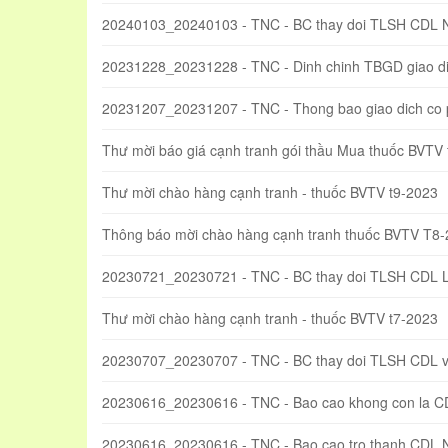
20240103_20240103 - TNC - BC thay doi TLSH CDL 
20231228_20231228 - TNC - Dinh chinh TBGD giao di
20231207_20231207 - TNC - Thong bao giao dich co
Thư mời báo giá cạnh tranh gói thầu Mua thuốc BVTV
Thư mời chào hàng cạnh tranh - thuốc BVTV t9-2023
Thông báo mời chào hàng cạnh tranh thuốc BVTV T8
20230721_20230721 - TNC - BC thay doi TLSH CDL 
Thư mời chào hàng cạnh tranh - thuốc BVTV t7-2023
20230707_20230707 - TNC - BC thay doi TLSH CDL va
20230616_20230616 - TNC - Bao cao khong con la C
20230616_20230616 - TNC - Bao cao tro thanh CDL 