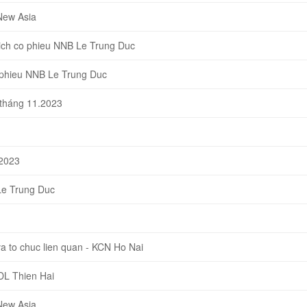
New Asia
ch co phieu NNB Le Trung Duc
 phieu NNB Le Trung Duc
 tháng 11.2023
-2023
Le Trung Duc
 to chuc lien quan - KCN Ho Nai
DL Thien Hai
New Asia