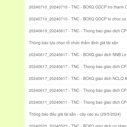
20240710_20240710 - TNC - BCKQ GDCP tro thanh 
20240710_20240710 - TNC - BCKQ GDCP to chuc co 
20240619_20240617 - TNC - Thong bao giao dich CP
Thông báo lựa chọn tổ chức thẩm định giá tài sản
20240617_20240617 - TNC - BCKQ giao dich NNB Le
20240617_20240617 - TNC - Thong bao giao dich CP
20240617_20240617 - TNC - BCKQ giao dich NCLQ 
20240617_20240617 - TNC - Thong bao giao dich CP t
20240611_20240611 - TNC - Thong bao giao dich C
Thông báo đấu giá tài sản - cây cao su (29/5/2024)
20240523_20240523 - TNC - BCKQ giao dich co phieu