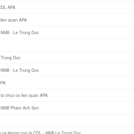
CDL APA
lien quan APA
 NNB - Le Trung Duc
 Trung Duc
 NNB - Le Trung Duc
APA
o chuc co lien quan APA
P NNB Pham Anh Son
 va khong con la CDL - NNB Le Trung Duc