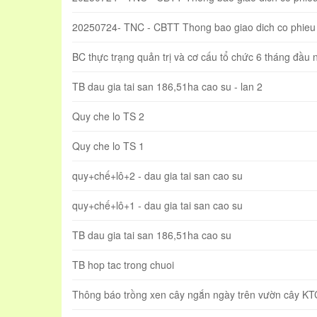
20250724- TNC - CBTT Thong bao giao dich co phieu 
BC thực trạng quản trị và cơ cấu tổ chức 6 tháng đầu
TB dau gia tai san 186,51ha cao su - lan 2
Quy che lo TS 2
Quy che lo TS 1
quy+chế+lô+2 - dau gia tai san cao su
quy+chế+lô+1 - dau gia tai san cao su
TB dau gia tai san 186,51ha cao su
TB hop tac trong chuoi
Thông báo trồng xen cây ngắn ngày trên vườn cây KTC