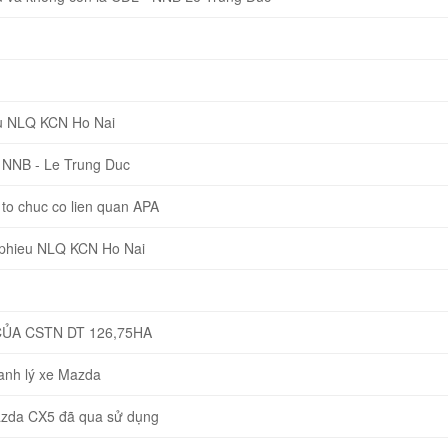
u NLQ KCN Ho Nai
 NNB - Le Trung Duc
o chuc co lien quan APA
 phieu NLQ KCN Ho Nai
CỦA CSTN DT 126,75HA
hanh lý xe Mazda
Mazda CX5 đã qua sử dụng