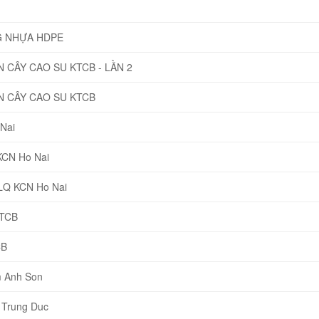
G NHỰA HDPE
CÂY CAO SU KTCB - LẦN 2
 CÂY CAO SU KTCB
Nai
KCN Ho Nai
NLQ KCN Ho Nai
KTCB
CB
 Anh Son
 Trung Duc