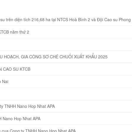
u trên diện tích 216,68 ha tại NTCS Hoà Bình 2 và Đội Cao su Phong
 KTCB năm thứ 2
HU HOẠCH, GIA CÔNG SƠ CHÉ CHUỐI XUẤT KHẨU 2025
N CAO SU KTCB
 Nai
g ty TNHH Nano Hop Nhat APA
HH Nano Hop Nhat APA
eu cua Cong ty TNHH Nano Hop Nhat APA