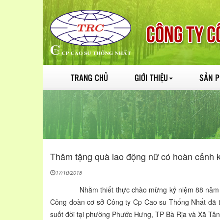
TRANG CHỦ
GIỚI THIỆU
SẢN 
Thăm tặng quà lao động nữ có hoàn cảnh 
17/10/2018
Nhằm thiết thực chào mừng kỷ niệm 88 năm ngày T
Công đoàn cơ sở Công ty Cp Cao su Thống Nhất đã t
suốt đời tại phường Phước Hưng, TP Bà Rịa và Xã Tâ