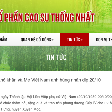
PHẨM
QUAN HỆ CỔ ĐÔNG
TIN TỨC
ĐƠN VỊ T
TIN TỨC
khó khăn và Mẹ Việt Nam anh hùng nhân dịp 20/10
hành lập Hội Liên Hiệp phụ nữ Việt Nam (20/10/1930-20/10/201
ổ chức thăm hỏi, tặng quà và trao tiền phụng dưỡng Qúy IV cho 0
n Hưng, huyện Xuyên Mộc.