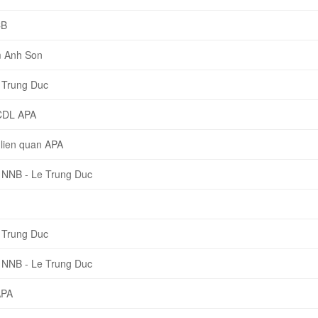
CB
 Anh Son
 Trung Duc
CDL APA
lien quan APA
 NNB - Le Trung Duc
 Trung Duc
 NNB - Le Trung Duc
APA