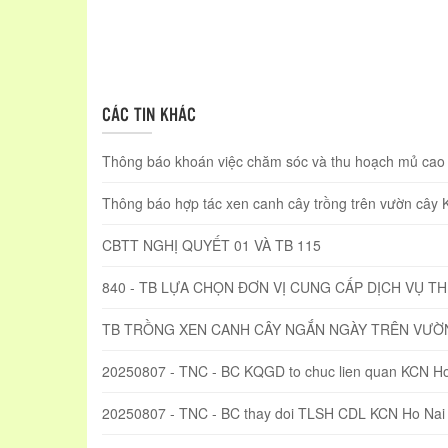
CÁC TIN KHÁC
Thông báo khoán việc chăm sóc và thu hoạch mủ cao s
Thông báo hợp tác xen canh cây trồng trên vườn cây
CBTT NGHỊ QUYẾT 01 VÀ TB 115
840 - TB LỰA CHỌN ĐƠN VỊ CUNG CẤP DỊCH VỤ T
TB TRỒNG XEN CANH CÂY NGẮN NGÀY TRÊN VƯỜ
20250807 - TNC - BC KQGD to chuc lien quan KCN Ho
20250807 - TNC - BC thay doi TLSH CDL KCN Ho Nai