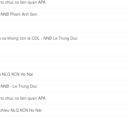
o chuc co lien quan APA
P NNB Pham Anh Son
 va khong con la CDL - NNB Le Trung Duc
u NLQ KCN Ho Nai
 NNB - Le Trung Duc
o chuc co lien quan APA
 phieu NLQ KCN Ho Nai