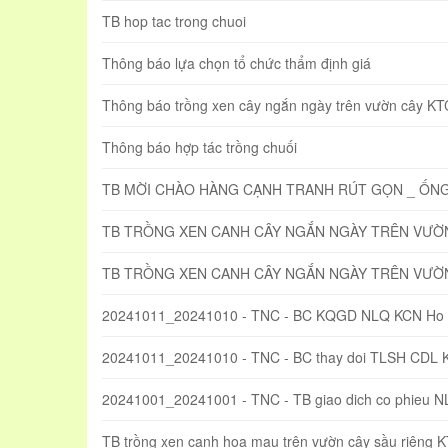
TB hop tac trong chuoi
Thông báo lựa chọn tổ chức thẩm định giá
Thông báo trồng xen cây ngắn ngày trên vườn cây KTC
Thông báo hợp tác trồng chuối
TB MỜI CHÀO HÀNG CẠNH TRANH RÚT GỌN _ ỐN
TB TRỒNG XEN CANH CÂY NGẮN NGÀY TRÊN VƯỜN 
TB TRỒNG XEN CANH CÂY NGẮN NGÀY TRÊN VƯỜN
20241011_20241010 - TNC - BC KQGD NLQ KCN Ho 
20241011_20241010 - TNC - BC thay doi TLSH CDL 
20241001_20241001 - TNC - TB giao dich co phieu 
TB trồng xen canh hoa mau trên vườn cây sầu riêng 