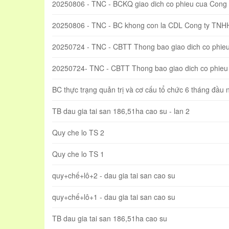
20250806 - TNC - BCKQ giao dich co phieu cua Con
20250806 - TNC - BC khong con la CDL Cong ty TN
20250724 - TNC - CBTT Thong bao giao dich co phi
20250724- TNC - CBTT Thong bao giao dich co phieu 
BC thực trạng quản trị và cơ cấu tổ chức 6 tháng đầu
TB dau gia tai san 186,51ha cao su - lan 2
Quy che lo TS 2
Quy che lo TS 1
quy+chế+lô+2 - dau gia tai san cao su
quy+chế+lô+1 - dau gia tai san cao su
TB dau gia tai san 186,51ha cao su