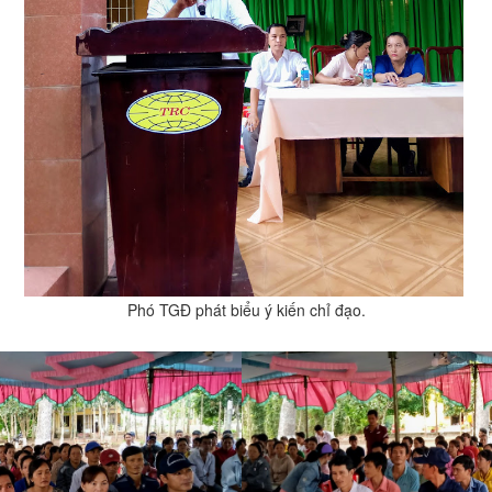
Phó TGĐ phát biểu ý kiến chỉ đạo.