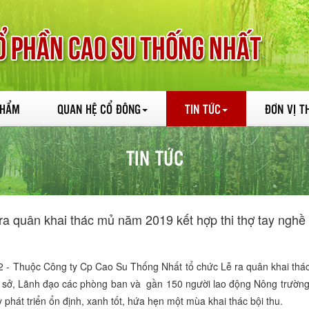
PHẨM
QUAN HỆ CỔ ĐÔNG
TIN TỨC
ĐƠN VỊ T
TIN TỨC
a quân khai thác mủ năm 2019 kết hợp thi thợ tay nghề g
uộc Công ty Cp Cao Su Thống Nhất tổ chức Lễ ra quân khai thác mủ
ơ sở, Lãnh đạo các phòng ban và gần 150 người lao động Nông trường 
phát triển ổn định, xanh tốt, hứa hẹn một mùa khai thác bội thu.