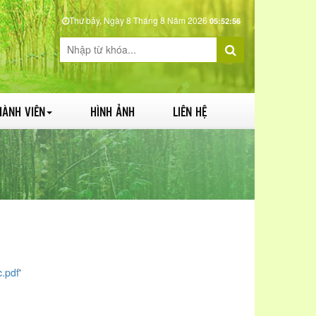
Thứ bảy, Ngày 8 Tháng 8 Năm 2026
05:52:57
HÀNH VIÊN
HÌNH ẢNH
LIÊN HỆ
.pdf
'