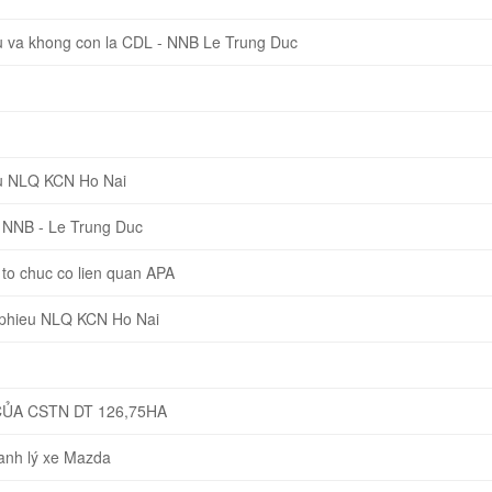
 va khong con la CDL - NNB Le Trung Duc
u NLQ KCN Ho Nai
 NNB - Le Trung Duc
o chuc co lien quan APA
 phieu NLQ KCN Ho Nai
CỦA CSTN DT 126,75HA
hanh lý xe Mazda