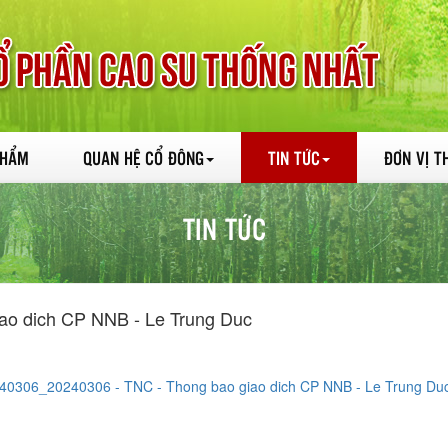
PHẨM
QUAN HỆ CỔ ĐÔNG
TIN TỨC
ĐƠN VỊ T
TIN TỨC
ao dich CP NNB - Le Trung Duc
40306_20240306 - TNC - Thong bao giao dich CP NNB - Le Trung Duc