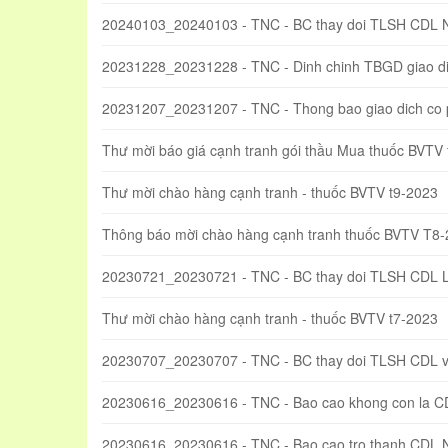
20240103_20240103 - TNC - BC thay doi TLSH CDL 
20231228_20231228 - TNC - Dinh chinh TBGD giao di
20231207_20231207 - TNC - Thong bao giao dich co
Thư mời báo giá cạnh tranh gói thầu Mua thuốc BVTV
Thư mời chào hàng cạnh tranh - thuốc BVTV t9-2023
Thông báo mời chào hàng cạnh tranh thuốc BVTV T8
20230721_20230721 - TNC - BC thay doi TLSH CDL 
Thư mời chào hàng cạnh tranh - thuốc BVTV t7-2023
20230707_20230707 - TNC - BC thay doi TLSH CDL va
20230616_20230616 - TNC - Bao cao khong con la C
20230616_20230616 - TNC - Bao cao tro thanh CDL 