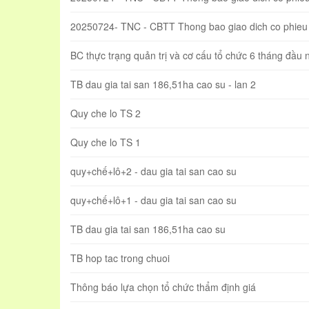
20250724- TNC - CBTT Thong bao giao dich co phieu 
BC thực trạng quản trị và cơ cấu tổ chức 6 tháng đầu
TB dau gia tai san 186,51ha cao su - lan 2
Quy che lo TS 2
Quy che lo TS 1
quy+chế+lô+2 - dau gia tai san cao su
quy+chế+lô+1 - dau gia tai san cao su
TB dau gia tai san 186,51ha cao su
TB hop tac trong chuoi
Thông báo lựa chọn tổ chức thẩm định giá