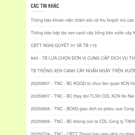
CÁC TIN KHÁC
Thông báo khoán việc chăm sóc và thu hoạch mủ cao s
Thông báo hợp tác xen canh cây trồng trên vườn cây
CBTT NGHỊ QUYẾT 01 VÀ TB 115
840 - TB LỰA CHỌN ĐƠN VỊ CUNG CẤP DỊCH VỤ T
TB TRỒNG XEN CANH CÂY NGẮN NGÀY TRÊN VƯỜ
20250807 - TNC - BC KQGD to chuc lien quan KCN Ho
20250807 - TNC - BC thay doi TLSH CDL KCN Ho Nai
20250806 - TNC - BCKQ giao dich co phieu cua Con
20250806 - TNC - BC khong con la CDL Cong ty TN
20250724 - TNC - CBTT Thong bao giao dich co phi