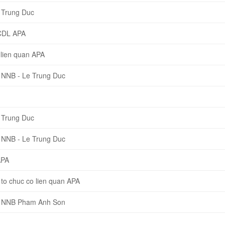
 Trung Duc
CDL APA
lien quan APA
 NNB - Le Trung Duc
 Trung Duc
 NNB - Le Trung Duc
APA
o chuc co lien quan APA
P NNB Pham Anh Son