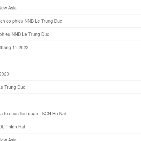
New Asia
ch co phieu NNB Le Trung Duc
 phieu NNB Le Trung Duc
 tháng 11.2023
-2023
Le Trung Duc
 to chuc lien quan - KCN Ho Nai
DL Thien Hai
New Asia