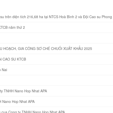
u trên diện tích 216,68 ha tại NTCS Hoà Bình 2 và Đội Cao su Phong
 KTCB năm thứ 2
HU HOẠCH, GIA CÔNG SƠ CHÉ CHUỐI XUẤT KHẨU 2025
N CAO SU KTCB
 Nai
g ty TNHH Nano Hop Nhat APA
HH Nano Hop Nhat APA
eu cua Cong ty TNHH Nano Hop Nhat APA