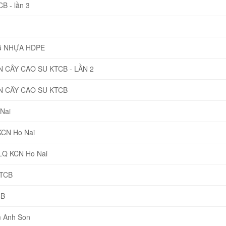
B - lần 3
G NHỰA HDPE
CÂY CAO SU KTCB - LẦN 2
 CÂY CAO SU KTCB
Nai
KCN Ho Nai
NLQ KCN Ho Nai
KTCB
CB
 Anh Son