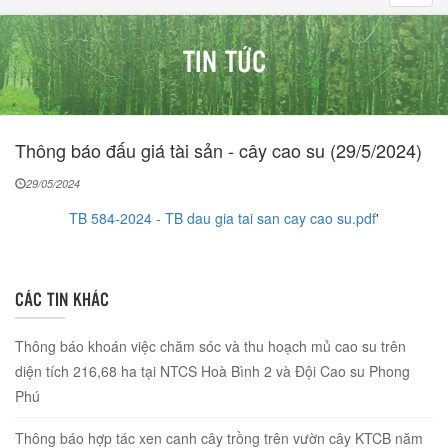
navig
TIN TỨC
Thông báo đấu giá tài sản - cây cao su (29/5/2024)
29/05/2024
TB 584-2024 - TB dau gia tai san cay cao su.pdf
'
CÁC TIN KHÁC
Thông báo khoán việc chăm sóc và thu hoạch mủ cao su trên
diện tích 216,68 ha tại NTCS Hoà Bình 2 và Đội Cao su Phong
Phú
Thông báo hợp tác xen canh cây trồng trên vườn cây KTCB năm