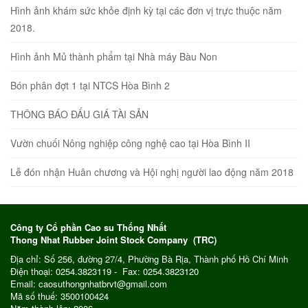
Hình ảnh khám sức khỏe định kỳ tại các đơn vị trực thuộc năm
2018.
Hình ảnh Mủ thành phẩm tại Nhà máy Bàu Non
Bón phân đợt 1 tại NTCS Hòa Bình 2
THÔNG BÁO ĐẤU GIÁ TÀI SẢN
Vườn chuối Nông nghiệp công nghệ cao tại Hòa Bình II
Lễ đón nhận Huân chương và Hội nghị người lao động năm 2018
Công ty Cổ phần Cao su Thống Nhất
Thong Nhat Rubber Joint Stock Company (TRC)
Địa chỉ: Số 256, đường 27/4, Phường Bà Rịa, Thành phố Hồ Chí Minh
Điện thoại: 0254.3823119 - Fax: 0254.3823120
Email: caosuthongnhatbrvt@gmail.com
Mã số thuế: 3500100424