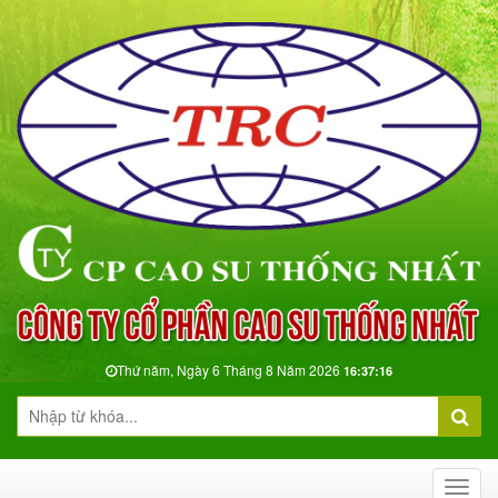
Thứ năm, Ngày 6 Tháng 8 Năm 2026
16:37:17
Toggl