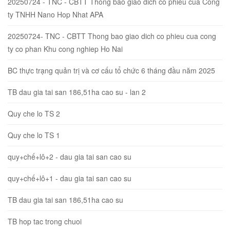
20250724 - TNC - CBTT Thong bao giao dich co phieu cua Cong
ty TNHH Nano Hop Nhat APA
20250724- TNC - CBTT Thong bao giao dich co phieu cua cong
ty co phan Khu cong nghiep Ho Nai
BC thực trạng quản trị và cơ cấu tổ chức 6 tháng đầu năm 2025
TB dau gia tai san 186,51ha cao su - lan 2
Quy che lo TS 2
Quy che lo TS 1
quy+chế+lô+2 - dau gia tai san cao su
quy+chế+lô+1 - dau gia tai san cao su
TB dau gia tai san 186,51ha cao su
TB hop tac trong chuoi