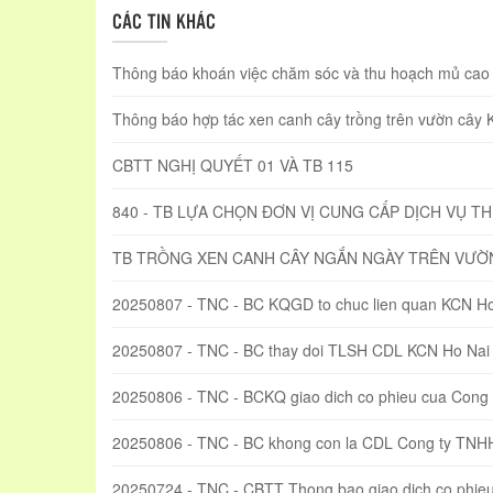
CÁC TIN KHÁC
Thông báo khoán việc chăm sóc và thu hoạch mủ cao s
Thông báo hợp tác xen canh cây trồng trên vườn cây
CBTT NGHỊ QUYẾT 01 VÀ TB 115
840 - TB LỰA CHỌN ĐƠN VỊ CUNG CẤP DỊCH VỤ T
TB TRỒNG XEN CANH CÂY NGẮN NGÀY TRÊN VƯỜ
20250807 - TNC - BC KQGD to chuc lien quan KCN Ho
20250807 - TNC - BC thay doi TLSH CDL KCN Ho Nai
20250806 - TNC - BCKQ giao dich co phieu cua Con
20250806 - TNC - BC khong con la CDL Cong ty TN
20250724 - TNC - CBTT Thong bao giao dich co phi