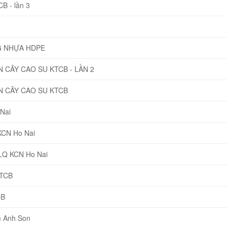
B - lần 3
G NHỰA HDPE
CÂY CAO SU KTCB - LẦN 2
 CÂY CAO SU KTCB
Nai
KCN Ho Nai
NLQ KCN Ho Nai
KTCB
CB
 Anh Son