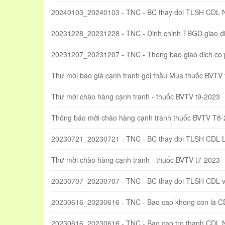
20240103_20240103 - TNC - BC thay doi TLSH CDL 
20231228_20231228 - TNC - Dinh chinh TBGD giao di
20231207_20231207 - TNC - Thong bao giao dich co
Thư mời báo giá cạnh tranh gói thầu Mua thuốc BVTV
Thư mời chào hàng cạnh tranh - thuốc BVTV t9-2023
Thông báo mời chào hàng cạnh tranh thuốc BVTV T8
20230721_20230721 - TNC - BC thay doi TLSH CDL 
Thư mời chào hàng cạnh tranh - thuốc BVTV t7-2023
20230707_20230707 - TNC - BC thay doi TLSH CDL va
20230616_20230616 - TNC - Bao cao khong con la C
20230616_20230616 - TNC - Bao cao tro thanh CDL 