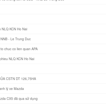
u NLQ KCN Ho Nai
 NNB - Le Trung Duc
o chuc co lien quan APA
 phieu NLQ KCN Ho Nai
CỦA CSTN DT 126,75HA
hanh lý xe Mazda
Mazda CX5 đã qua sử dụng