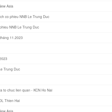
New Asia
ch co phieu NNB Le Trung Duc
 phieu NNB Le Trung Duc
 tháng 11.2023
-2023
Le Trung Duc
 to chuc lien quan - KCN Ho Nai
DL Thien Hai
New Asia