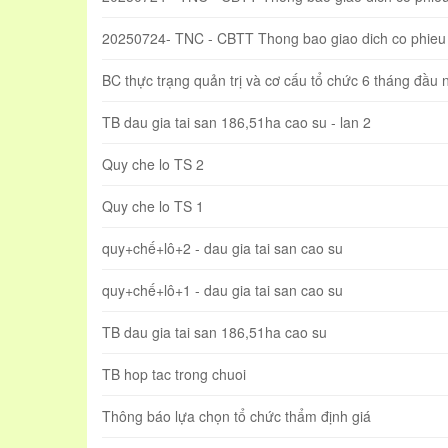
20250724- TNC - CBTT Thong bao giao dich co phieu 
BC thực trạng quản trị và cơ cấu tổ chức 6 tháng đầu
TB dau gia tai san 186,51ha cao su - lan 2
Quy che lo TS 2
Quy che lo TS 1
quy+chế+lô+2 - dau gia tai san cao su
quy+chế+lô+1 - dau gia tai san cao su
TB dau gia tai san 186,51ha cao su
TB hop tac trong chuoi
Thông báo lựa chọn tổ chức thẩm định giá