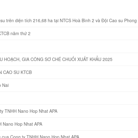
u trên diện tích 216,68 ha tại NTCS Hoà Bình 2 và Đội Cao su Phong
 KTCB năm thứ 2
HU HOẠCH, GIA CÔNG SƠ CHÉ CHUỐI XUẤT KHẨU 2025
N CAO SU KTCB
 Nai
g ty TNHH Nano Hop Nhat APA
HH Nano Hop Nhat APA
eu cua Cong ty TNHH Nano Hop Nhat APA