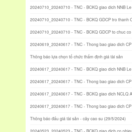
20240710_20240710 - TNC - BCKQ giao dich NNB Le
20240710_20240710 - TNC - BCKQ GDCP tro thanh 
20240710_20240710 - TNC - BCKQ GDCP to chuc co 
20240619_20240617 - TNC - Thong bao giao dich CP
Thông báo lựa chọn tổ chức thẩm định giá tài sản
20240617_20240617 - TNC - BCKQ giao dich NNB Le
20240617_20240617 - TNC - Thong bao giao dich CP
20240617_20240617 - TNC - BCKQ giao dich NCLQ 
20240617_20240617 - TNC - Thong bao giao dich CP t
Thông báo đấu giá tài sản - cây cao su (29/5/2024)
20240523_20240523 - TNC - BCKQ giao dich co phieu