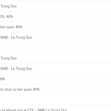
 Trung Duc
CDL APA
lien quan APA
 NNB - Le Trung Duc
 Trung Duc
 NNB - Le Trung Duc
APA
o chuc co lien quan APA
 va khong con la CDL - NNB Le Trung Duc