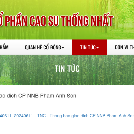
PHẨM
QUAN HỆ CỔ ĐÔNG
TIN TỨC
ĐƠN VỊ T
TIN TỨC
iao dich CP NNB Pham Anh Son
40611_20240611 - TNC - Thong bao giao dich CP NNB Pham Anh Son