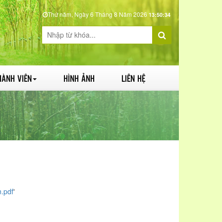
Thứ năm, Ngày 6 Tháng 8 Năm 2026
13:50:35
HÀNH VIÊN
HÌNH ẢNH
LIÊN HỆ
.pdf
'