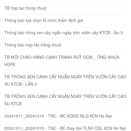
TB hop tac trong chuoi
Thông báo lựa chọn tổ chức thẩm định giá
Thông báo trồng xen cây ngắn ngày trên vườn cây KTCB - lần 3
Thông báo hợp tác trồng chuối
TB MỜI CHÀO HÀNG CẠNH TRANH RÚT GỌN _ ỐNG NHỰA
HDPE
TB TRỒNG XEN CANH CÂY NGẮN NGÀY TRÊN VƯỜN CÂY CAO
SU KTCB - LẦN 2
TB TRỒNG XEN CANH CÂY NGẮN NGÀY TRÊN VƯỜN CÂY CAO
SU KTCB
20241011_20241010 - TNC - BC KQGD NLQ KCN Ho Nai
20241011_20241010 - TNC - BC thay doi TLSH CDL KCN Ho Nai