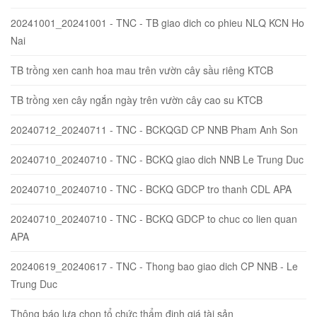
20241001_20241001 - TNC - TB giao dich co phieu NLQ KCN Ho
Nai
TB trồng xen canh hoa mau trên vườn cây sầu riêng KTCB
TB trồng xen cây ngắn ngày trên vườn cây cao su KTCB
20240712_20240711 - TNC - BCKQGD CP NNB Pham Anh Son
20240710_20240710 - TNC - BCKQ giao dich NNB Le Trung Duc
20240710_20240710 - TNC - BCKQ GDCP tro thanh CDL APA
20240710_20240710 - TNC - BCKQ GDCP to chuc co lien quan
APA
20240619_20240617 - TNC - Thong bao giao dich CP NNB - Le
Trung Duc
Thông báo lựa chọn tổ chức thẩm định giá tài sản