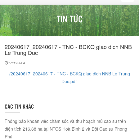
navig
TIN TỨC
20240617_20240617 - TNC - BCKQ giao dich NNB
Le Trung Duc
17/06/2024
/20240617_20240617 - TNC - BCKQ giao dich NNB Le Trung
Duc.pdf
'
CÁC TIN KHÁC
Thông báo khoán việc chăm sóc và thu hoạch mủ cao su trên
diện tích 216,68 ha tại NTCS Hoà Bình 2 và Đội Cao su Phong
Phú