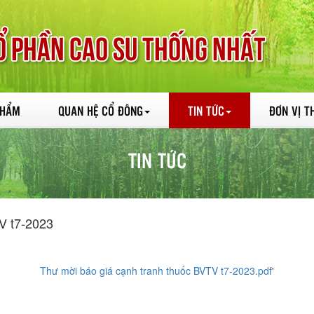
PHẨM
QUAN HỆ CỔ ĐÔNG
TIN TỨC
ĐƠN VỊ T
TIN TỨC
V t7-2023
Thư mời báo giá cạnh tranh thuốc BVTV t7-2023.pdf
'