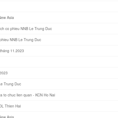
New Asia
ch co phieu NNB Le Trung Duc
 phieu NNB Le Trung Duc
 tháng 11.2023
-2023
Le Trung Duc
 to chuc lien quan - KCN Ho Nai
DL Thien Hai
New Asia