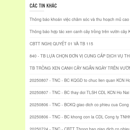
CÁC TIN KHÁC
Thông báo khoán việc chăm sóc và thu hoạch mủ cao s
Thông báo hợp tác xen canh cây trồng trên vườn cây
CBTT NGHỊ QUYẾT 01 VÀ TB 115
840 - TB LỰA CHỌN ĐƠN VỊ CUNG CẤP DỊCH VỤ T
TB TRỒNG XEN CANH CÂY NGẮN NGÀY TRÊN VƯỜ
20250807 - TNC - BC KQGD to chuc lien quan KCN Ho
20250807 - TNC - BC thay doi TLSH CDL KCN Ho Nai
20250806 - TNC - BCKQ giao dich co phieu cua Con
20250806 - TNC - BC khong con la CDL Cong ty TN
20250724 - TNC - CBTT Thong bao giao dich co phi