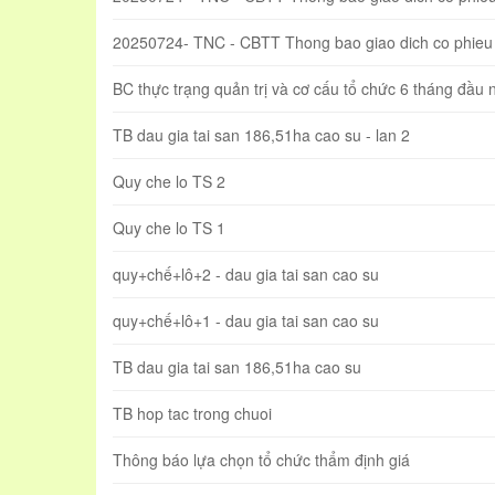
20250724- TNC - CBTT Thong bao giao dich co phieu 
BC thực trạng quản trị và cơ cấu tổ chức 6 tháng đầu
TB dau gia tai san 186,51ha cao su - lan 2
Quy che lo TS 2
Quy che lo TS 1
quy+chế+lô+2 - dau gia tai san cao su
quy+chế+lô+1 - dau gia tai san cao su
TB dau gia tai san 186,51ha cao su
TB hop tac trong chuoi
Thông báo lựa chọn tổ chức thẩm định giá