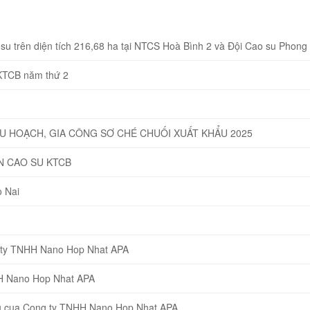
u trên diện tích 216,68 ha tại NTCS Hoà Bình 2 và Đội Cao su Phong
 KTCB năm thứ 2
HU HOẠCH, GIA CÔNG SƠ CHÉ CHUỐI XUẤT KHẨU 2025
N CAO SU KTCB
 Nai
g ty TNHH Nano Hop Nhat APA
HH Nano Hop Nhat APA
eu cua Cong ty TNHH Nano Hop Nhat APA