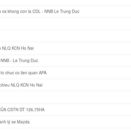
 va khong con la CDL - NNB Le Trung Duc
u NLQ KCN Ho Nai
 NNB - Le Trung Duc
o chuc co lien quan APA
 phieu NLQ KCN Ho Nai
CỦA CSTN DT 126,75HA
hanh lý xe Mazda