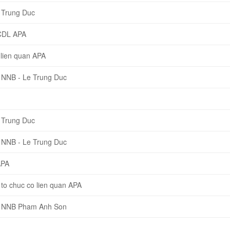
 Trung Duc
CDL APA
lien quan APA
 NNB - Le Trung Duc
 Trung Duc
 NNB - Le Trung Duc
APA
o chuc co lien quan APA
P NNB Pham Anh Son